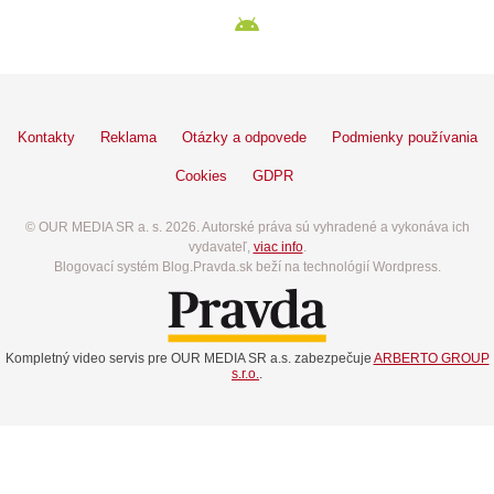
Kontakty
Reklama
Otázky a odpovede
Podmienky používania
Cookies
GDPR
© OUR MEDIA SR a. s. 2026. Autorské práva sú vyhradené a vykonáva ich
vydavateľ,
viac info
.
Blogovací systém Blog.Pravda.sk beží na technológií Wordpress.
Kompletný video servis pre OUR MEDIA SR a.s. zabezpečuje
ARBERTO GROUP
s.r.o.
.