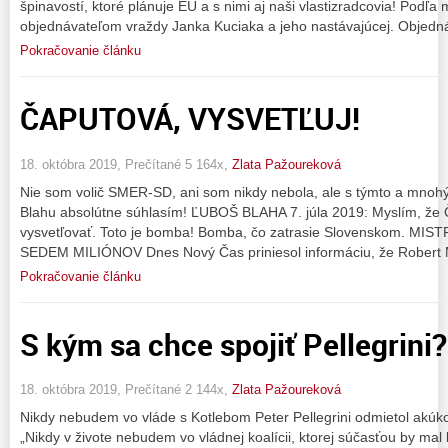
špinavostí, ktoré plánuje EÚ a s nimi aj naši vlastizradcovia! Podľ
objednávateľom vraždy Janka Kuciaka a jeho nastávajúcej. Objedn
Pokračovanie článku
ČAPUTOVÁ, VYSVETĽUJ!
18. októbra 2019, Prečítané 5 164x,
Zlata Pažoureková
Nie som volič SMER-SD, ani som nikdy nebola, ale s týmto a mnoh
Blahu absolútne súhlasím! ĽUBOŠ BLAHA 7. júla 2019: Myslím, že 
vysvetľovať. Toto je bomba! Bomba, čo zatrasie Slovenskom. M
SEDEM MILIÓNOV Dnes Nový Čas priniesol informáciu, že Robert Mi
Pokračovanie článku
S kým sa chce spojiť Pellegrini?
18. októbra 2019, Prečítané 2 144x,
Zlata Pažoureková
Nikdy nebudem vo vláde s Kotlebom Peter Pellegrini odmietol akúk
„Nikdy v živote nebudem vo vládnej koalícii, ktorej súčasťou by mal