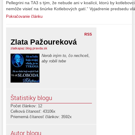
Pellegrini na TA3 s tým, že nebude ani v koalícii, ktorú by kotlebov
nemôže visieť na šnúrke Kotlebových gatí.“ Vyjadrenie predsedu vl
Pokračovanie článku
RSS
Zlata Pažoureková
zlatkapaz.blog.pravda.sk
Nerob iným to, čo nechceš,
aby robili tebe
Štatistiky blogu
Počet článkov: 12
Celková čítanosť: 43106x
Priemerná čítanosť článkov: 3592x
Autor blogu