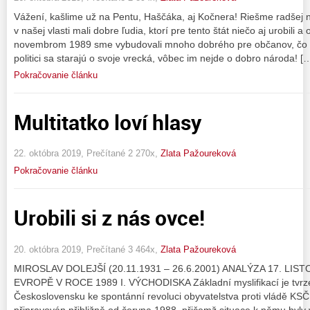
Vážení, kašlime už na Pentu, Haščáka, aj Kočnera! Riešme radšej na
v našej vlasti mali dobre ľudia, ktorí pre tento štát niečo aj urobili a
novembrom 1989 sme vybudovali mnoho dobrého pre občanov, čo za
politici sa starajú o svoje vrecká, vôbec im nejde o dobro národa! [
Pokračovanie článku
Multitatko loví hlasy
22. októbra 2019, Prečítané 2 270x,
Zlata Pažoureková
Pokračovanie článku
Urobili si z nás ovce!
20. októbra 2019, Prečítané 3 464x,
Zlata Pažoureková
MIROSLAV DOLEJŠÍ (20.11.1931 – 26.6.2001) ANALÝZA 17. LI
EVROPĚ V ROCE 1989 I. VÝCHODISKA Základní myslifikací je tvrze
Československu ke spontánní revoluci obyvatelstva proti vládě KSČ. 
připravován přibližně od června 1988, přičemž situace k němu byly