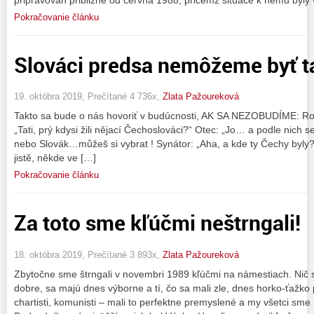
Pokračovanie článku
Slováci predsa nemôžeme byť ta
19. októbra 2019, Prečítané 4 736x,
Zlata Pažoureková
Takto sa bude o nás hovoriť v budúcnosti, AK SA NEZOBUDÍME: Rok
„Tati, prý kdysi žili nějací Čechoslováci?“ Otec: „Jo… a podle nich s
nebo Slovák…můžeš si vybrat ! Synátor: „Aha, a kde ty Čechy byly?
jistě, někde ve […]
Pokračovanie článku
Za toto sme kľúčmi neštrngali!
18. októbra 2019, Prečítané 3 893x,
Zlata Pažoureková
Zbytočne sme štrngali v novembri 1989 kľúčmi na námestiach. Nič sa
dobre, sa majú dnes výborne a tí, čo sa mali zle, dnes horko-ťažko p
chartisti, komunisti – mali to perfektne premyslené a my všetci sme i