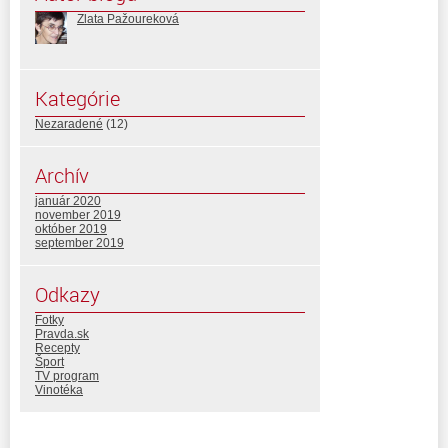
Zlata Pažoureková
Kategórie
Nezaradené
(12)
Archív
január 2020
november 2019
október 2019
september 2019
Odkazy
Fotky
Pravda.sk
Recepty
Šport
TV program
Vinotéka