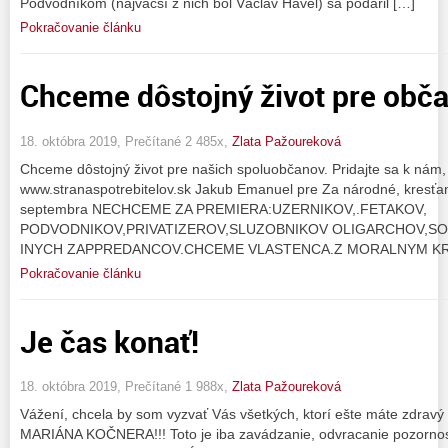
Podvodníkom (najväčší z nich bol Václav Havel) sa podaril […]
Pokračovanie článku
Chceme dôstojný život pre obč
18. októbra 2019, Prečítané 2 485x,
Zlata Pažoureková
Chceme dôstojný život pre našich spoluobčanov. Pridajte sa k nám,
www.stranaspotrebitelov.sk ‎Jakub Emanuel‎ pre Za národné, kresťa
septembra NECHCEME ZA PREMIERA:UZERNIKOV,.FETAKOV,
PODVODNIKOV,PRIVATIZEROV,SLUZOBNIKOV OLIGARCHOV,S
INYCH ZAPPREDANCOV.CHCEME VLASTENCA.Z MORALNYM KR
Pokračovanie článku
Je čas konať!
18. októbra 2019, Prečítané 1 988x,
Zlata Pažoureková
Vážení, chcela by som vyzvať Vás všetkých, ktorí ešte máte zdr
MARIÁNA KOČNERA!!! Toto je iba zavádzanie, odvracanie pozornos