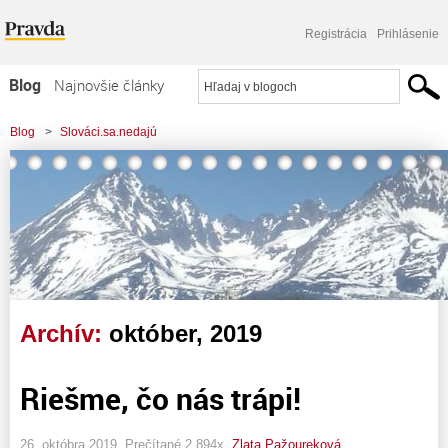
Registrácia
Prihlásenie
Blog
Najnovšie články
Najčítanejšie články
Blog
>
Slováci.sa.nedajú
Najkomentovanejšie články
Zoznam blogov
Komerčné blogy
Archív:
október, 2019
Riešme, čo nás trápi!
26. októbra 2019, Prečítané 2 894x,
Zlata Pažoureková